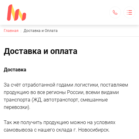
Строка навигации
Главная
Доставка и Оплата
ООО "Витязь"
Каталог
Основная навигация
О компании
Доставка и оплата
Доставка и оплата
Контакты
Доставка
адрес офиса: г. Новосибирск, ул. Ясный берег 12, оф. 519,
адрес склада: г. Новосибирск, ул. 2 Станционная 30 корпус 18
За счёт отработанной годами логистики, поставляем
osn604@mail.ru
продукцию во все регионы России, всеми видами
+7 (891) 320-56-25
транспорта (ЖД, автотранспорт, смешанные
Обратный вызов
перевозки).
Так же получить продукцию можно на условиях
самовывоза с нашего склада г. Новосибирск.